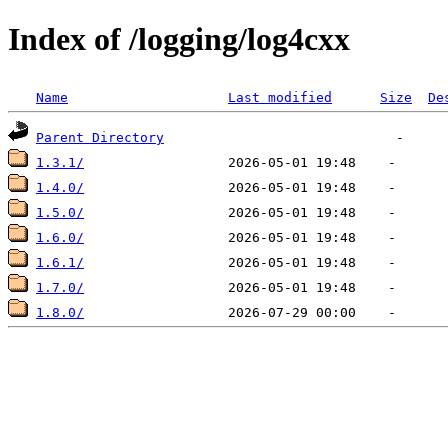
Index of /logging/log4cxx
Name
Last modified
Size
De
Parent Directory
1.3.1/
1.4.0/
1.5.0/
1.6.0/
1.6.1/
1.7.0/
1.8.0/