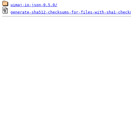
uimaj-io-json-0.5.0/
generate-sha512-checksums-for-files-with-sha1-check